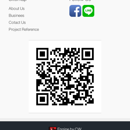
About Us
Businees
Cotact Us
Project Reference
Engine by CW